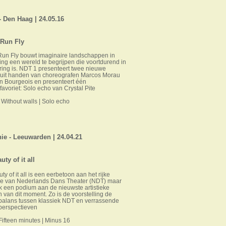
 Den Haag | 24.05.16
 Run Fly
Run Fly bouwt imaginaire landschappen in
ng een wereld te begrijpen die voortdurend in
ing is. NDT 1 presenteert twee nieuwe
s uit handen van choreografen Marcos Morau
n Bourgeois en presenteert één
favoriet: Solo echo van Crystal Pite
 Without walls | Solo echo
e - Leeuwarden | 24.04.21
ty of it all
ty of it all is een eerbetoon aan het rijke
ire van Nederlands Dans Theater (NDT) maar
k een podium aan de nieuwste artistieke
van dit moment. Zo is de voorstelling de
 balans tussen klassiek NDT en verrassende
perspectieven
| Fifteen minutes | Minus 16