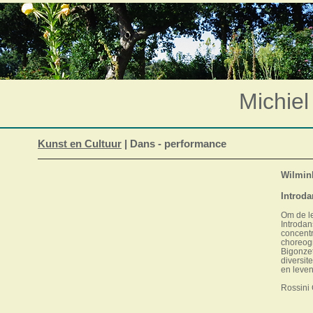
Michiel
Kunst en Cultuur
| Dans - performance
Wilmink
Introda
Om de le
Introda
concentr
choreogr
Bigonzet
diversit
en leven
Rossini 