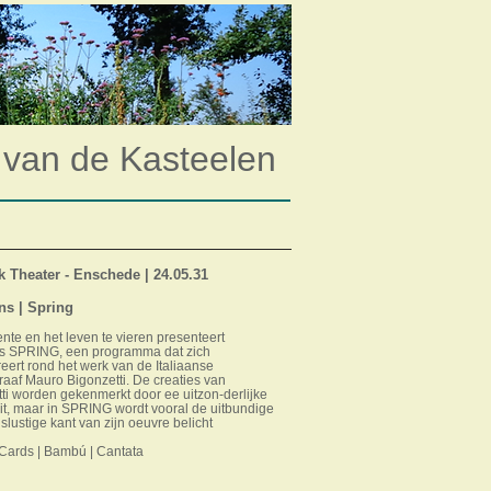
 van de Kasteelen
 Theater - Enschede | 24.05.31
ns |
Spring
nte en het leven te vieren presenteert
ns SPRING, een programma dat zich
eert rond het werk van de Italiaanse
aaf Mauro Bigonzetti. De creaties van
ti worden gekenmerkt door ee uitzon-derlijke
eit, maar in SPRING wordt vooral de uitbundige
slustige kant van zijn oeuvre belicht
Cards | Bambú | Cantata