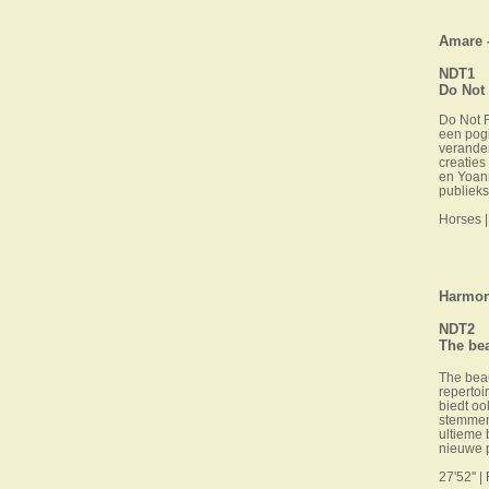
Amare -
NDT1
Do Not
Do Not 
een pogi
verander
creatie
en Yoan
publieks
Horses |
Harmoni
NDT2
The beau
The beau
reperto
biedt oo
stemmen 
ultieme
nieuwe 
27'52'' 