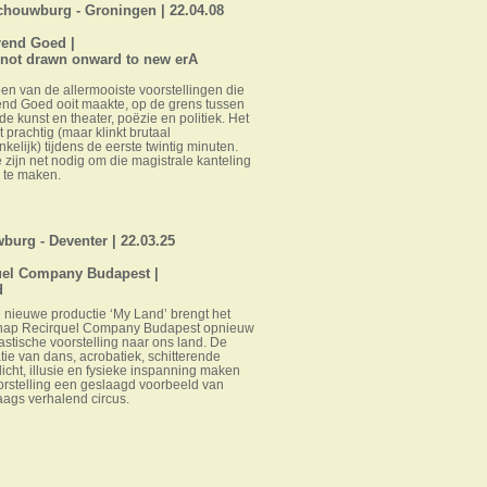
chouwburg - Groningen | 22.04.08
rend Goed |
 not drawn onward to new erA
 een van de allermooiste voorstellingen die
end Goed ooit maakte, op de grens tussen
e kunst en theater, poëzie en politiek. Het
t prachtig (maar klinkt brutaal
kelijk) tijdens de eerste twintig minuten.
 zijn net nodig om die magistrale kanteling
 te maken.
urg - Deventer | 22.03.25
uel Company Budapest |
d
 nieuwe productie ‘My Land’ brengt het
hap Recirquel Company Budapest opnieuw
astische voorstelling naar ons land. De
ie van dans, acrobatiek, schitterende
licht, illusie en fysieke inspanning maken
rstelling een geslaagd voorbeeld van
ags verhalend circus.