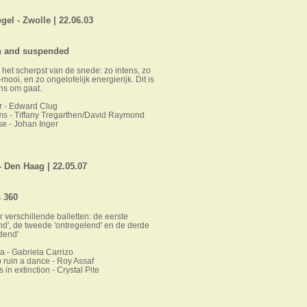
gel - Zwolle | 22.06.03
 and suspended
 het sch
erpst van de snede: zo intens, zo
-mooi, en zo ongelofelijk energierijk. Dit is
ns om gaat.
r - Edward Clug
ms - Tiffany Tregarthen/David Raymond
e - Johan Inger
 Den Haag | 22.05.07
 360
r verschillende balletten: de eerste
nd', de tweede 'ontregelend' en de derde
dend'
a - Gabriela Carrizo
 ruin a dance - Roy Assaf
 in extinction - Crystal Pite