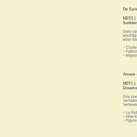
De Spie
NDT2 |
Sudden
Dans op
prachtig
waar da
~ Cluste
~ Fatho
~ Impass
Amare -
NDT1 |
Dreams
Drie zee
'verhale
'verbeel
~ La Rut
~ How to
~ Figures