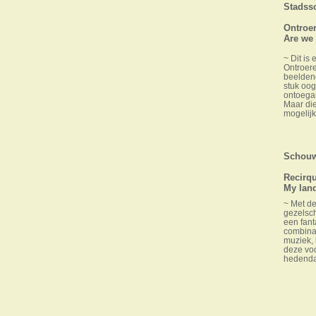
Stadss
Ontroe
Are we
~ Dit is
Ontroer
beeldend
stuk oog
ontoegan
Maar die
mogelijk
Schouwb
Recirq
My lan
~ Met de
gezelsc
een fant
combinat
muziek, 
deze voo
hedenda