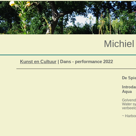
Michiel
Kunst en Cultuur
| Dans - performance 2022
De Spie
Introda
Aqua
Golvend,
Water sy
verbeel
~ Harbor