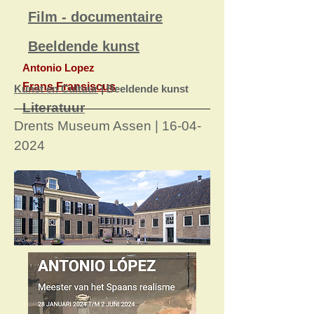
Film - documentaire
Beeldende kunst
Antonio Lopez
Frans Fransiscus
Kunst en Cultuur
| Beeldende kunst
Literatuur
Drents Museum Assen |
16-04-
2024